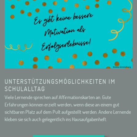
UNTERSTÜTZUNGSMÖGLICHKEITEN IM
SCHULALLTAG
Viele Lernende sprechen auf Affirmationskarten an. Gute
Erfahrungen können erzielt werden, wenn diese an einem gut
sichtbaren Platz auf dem Pult aufgestellt werden. Andere Lernende
kleben sie sich auch gelegentlich ins Hausaufgabenheft.