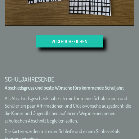
VOCI BUCHZEICHEN
SCHULJAHRESENDE
Abschiedsgruss und beste Wünsche fürs kommende Schuljahr:
Als Abschiedsgeschenk habe ich mir für meine Schülerinnen und
Schüler ein paar Affirmationen und Glückwünsche ausgedacht, die
die Kinder und Jugendlichen auf ihrem Weg in einen neuen
schulischen Abschnitt begleiten sollen.
Die Karten werden mit einer Schleife und einem Schlüssel als
Symbol versehen.